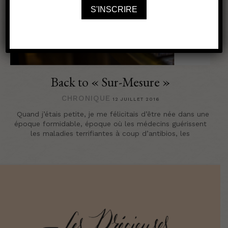
Back to « Sur-Mesure »
CHRONIQUE
12 JUILLET 2016
Quand j’étais petite, je me félicitais d’être née dans une
époque formidable, époque où les médecins guérissent
les maladies terrifiantes à coup d’antibios, les