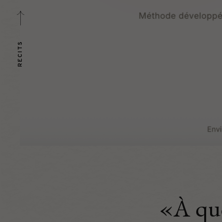
RÉCITS
«À quo