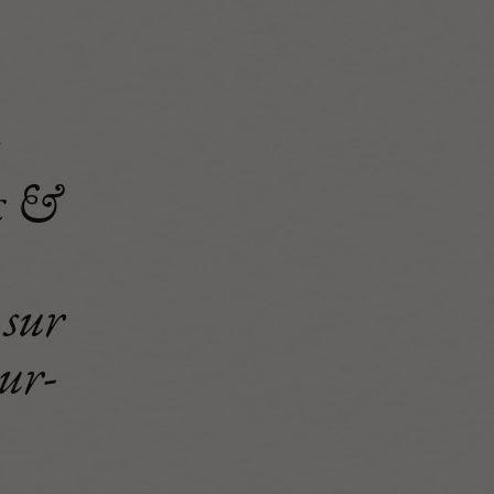
c &
 sur
ur-