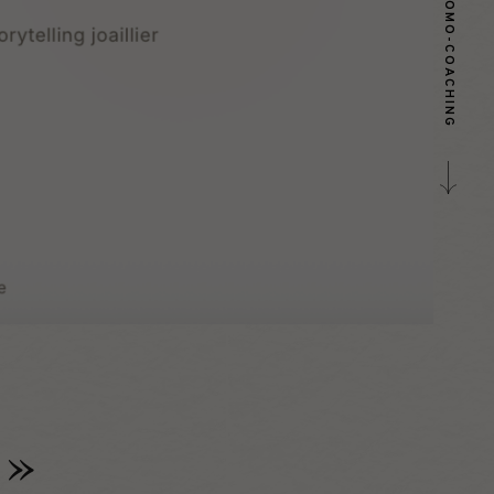
PROMO-COACHING
 »