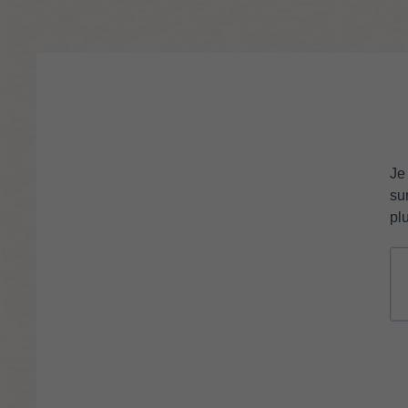
Je
su
pl