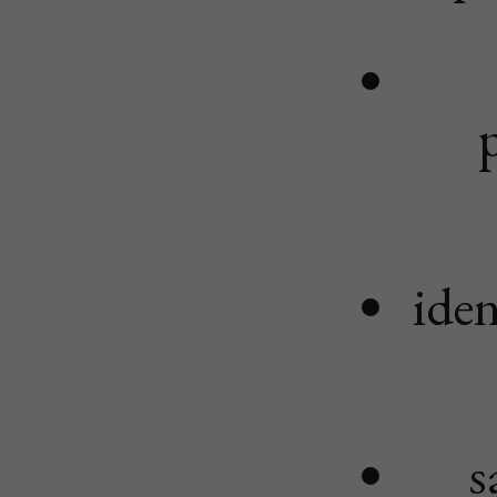
iden
s