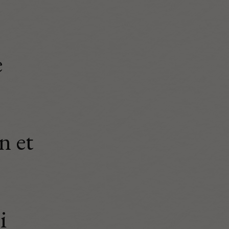
e
n et
i