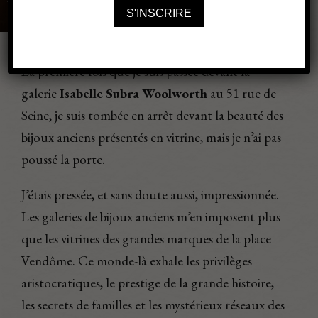
La première fois que je suis passée devant la
galerie
Isabelle Subra Woolworth
au 51 rue de
Seine, je suis tombée en arrêt devant la beauté des
bijoux anciens présentés en vitrine, mais je n’ai pas
poussé la porte.
J’étais pressée, et sans doute aussi, impressionnée.
Les galeries de bijoux anciens m’en imposent plus
que les vitrines des grandes marques de la place
Vendôme. Ce monde-là exhale les privilèges
aristocratiques, le prestige de la grande histoire,
les secrets de familles et les mystérieux réseaux des