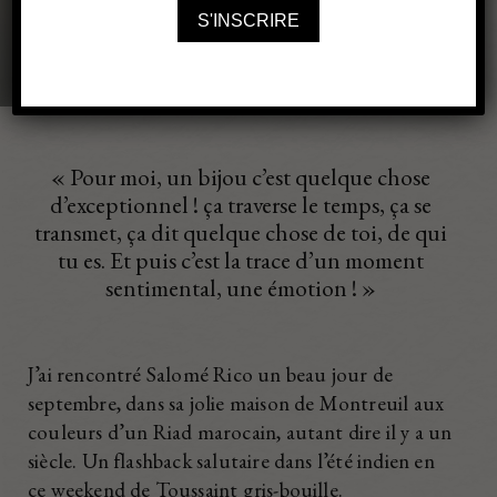
PORTRAIT
2 novembre 2021
« Pour moi, un bijou c’est quelque chose
d’exceptionnel ! ça traverse le temps, ça se
transmet, ça dit quelque chose de toi, de qui
tu es. Et puis c’est la trace d’un moment
sentimental, une émotion ! »
J’ai rencontré Salomé Rico un beau jour de
septembre, dans sa jolie maison de Montreuil aux
couleurs d’un Riad marocain, autant dire il y a un
siècle. Un flashback salutaire dans l’été indien en
ce weekend de Toussaint gris-bouille.