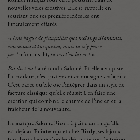
nouvelles voies créatives. Elle se rappelle en
souriant que ses première idées les ont
littéralement effarés.
« Une bague de fiançailles qui mélange diamants,
émeraudes et turquoises, mais tu n’y pense
pas !
m’ont-ils dit
, tu vas t’en lasser ! »
Pas du tout
! a répondu Salomé. Et elle a vu juste.
La couleur, c’est justement ce qui signe ses bijoux.
C’est parce qu’elle ose l’intégrer dans un style de
facture classique qu’elle réussit à en faire une
création qui combine le charme de l’ancien et la
fraicheur de la nouveauté.
La marque Salomé Rico a à peine un an qu’elle
est déjà au
Printemps
et chez
Birdy,
ses bijoux
font leur chemin chez les découvreuses de trésors,