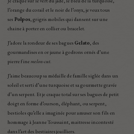
Je craque sur le vert du jade, le bleu de la turquoise,
l’orange du corail et le noir de l’onyx, je veux tous
ses
Polpos
, grigris mobiles qui dansent sur une
chaine à porter en collier ou bracelet.
J’adore la rondeur de ses bagues
Gelato
, des
gourmandises en or jaune à godrons ornés d’une
pierre fine
melon-cut
.
J’aime beaucoup sa médaille de famille siglée dans un
soleil et serti d’une turquoise et sa gourmette gravée
d’un serpent. Et je craque total sur ses bagues de petit
doigt en forme d’ourson, éléphant, ou serpent,
bestioles qu’elle a imaginée pour amuser son fils en
hommage à Jeanne Toussaint, maitresse incontesté
dans l’art des bestiaires joailliers.