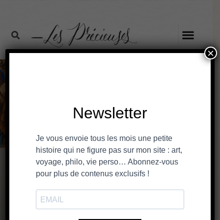
×
La joaillerie solaire de
Salomé Rico