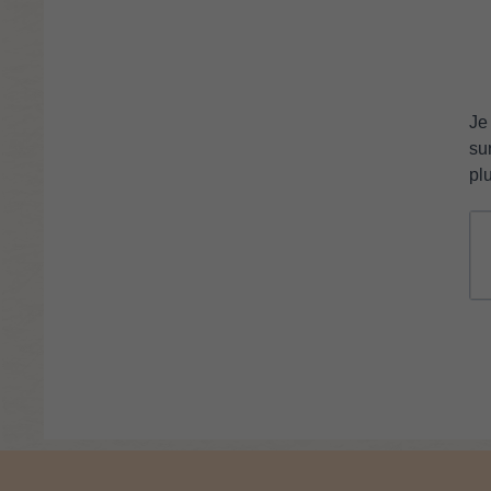
Je
su
pl