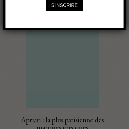
Apriati : la plus parisienne des
marques grecques