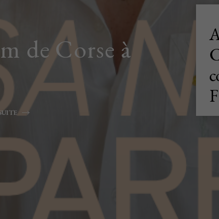
A
um de Corse à
C
c
F
SUITE