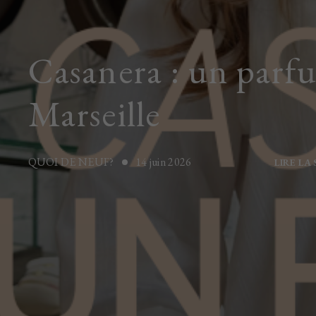
Casanera : un parf
Marseille
QUOI DE NEUF?
14 juin 2026
LIRE LA 