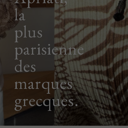
la
plus
parisienne
des
marques
grecques.