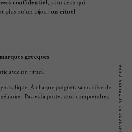
vers confidentiel
, pour ceux qui
t plus qu’un bijou :
un rituel
s marques grecques
MARIA BATTAGLIA, LA JOAILLERIE DE L’ÎLE DE BEAUTÉ
rtie avec un rituel.
 symbolique. À chaque poignet, sa manière de
e mémoire.
Passez la porte, vous comprendrez.