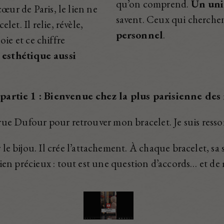
qu’on comprend.
Un uni
œur de Paris, le lien ne
savent. Ceux qui cherchen
et. Il relie, révèle,
personnel
.
soie et ce chiffre
 esthétique aussi
partie 1 :
Bienvenue chez la plus parisienne de
4 rue Dufour pour retrouver mon bracelet.
Je suis resso
 le bijou. Il crée l’attachement.
À chaque bracelet, sa
lien précieux : tout est une question d’accords… et d