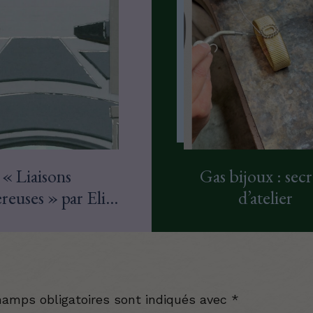
« Liaisons
Gas bijoux : secr
reuses » par Elie
d’atelier
Top
hamps obligatoires sont indiqués avec
*