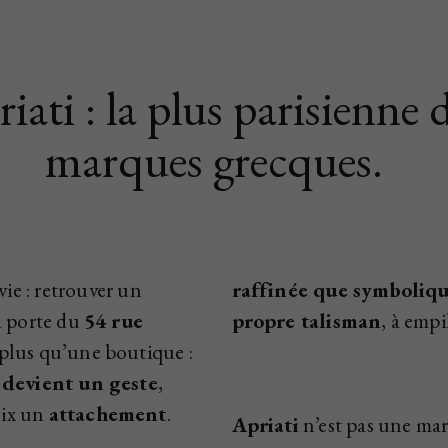
iati : la plus parisienne 
marques grecques.
ie : retrouver un
raffinée que symboliq
a porte du
54 rue
propre talisman
, à empi
 plus qu’une boutique :
 devient un geste
,
oix un
attachement
.
Apriati
n’est pas une mar