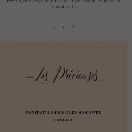
https://youtu.be/Dw5oCtS-CMI?si=nCTHp8kT2zJjblx8 Je
cherchais la
1
2
3
PORTRAITS
CHRONIQUES
MON OFFRE
CONTACT