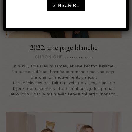
2022, une page blanche
CHRONIQUE
22 JANVIER 2022
En 2022, adieu les miasmes, et vive l’enthousiasme !
La passé s’efface, l’année commence par une page
blanche, un mouvement, un élan.
Les Précieuses ont fait un cycle de 7 ans, 7 ans de
bijoux, de rencontres et de créations, je les prends
aujourd’hui par la main avec l’envie d’élargir l’horizon.