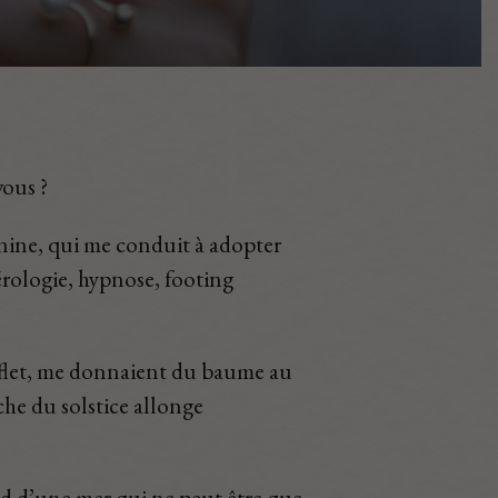
vous ?
tonine, qui me conduit à adopter
rologie, hypnose, footing
reflet, me donnaient du baume au
he du solstice allonge
nd d’une mer qui ne peut être que