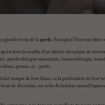
du grand retour de la
perle
. Pourquoi l’hiver me direz-
 et qu’en hiver je souffre d’un déficit chronique de séro
eux : psychothérapie saisonnière, luminothérapie, numé
 blanc, prozac, et… perles.
l’éclat unique de leur blanc, et la profondeur de leur 
 froid de décembre, un éclat de lumière quand l’approc
ille organique, née dans un coquillage de nacre au fo