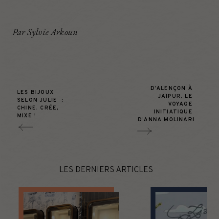
Par Sylvie Arkoun
D’ALENÇON À 
LES BIJOUX 
JAÏPUR, LE 
SELON JULIE  : 
VOYAGE 
CHINE, CRÉE, 
INITIATIQUE 
MIXE !
D’ANNA MOLINARI
LES DERNIERS ARTICLES