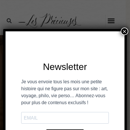
×
Precious Room by
Muriel Piaser, the