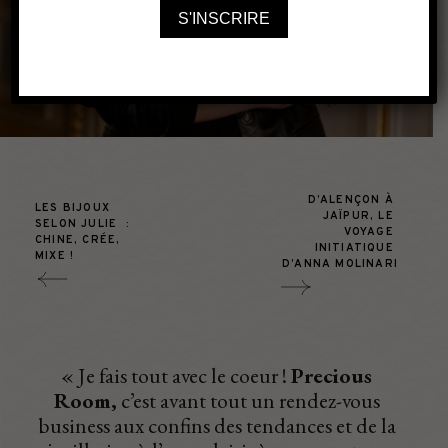
precious place to be
CHRONIQUE
23 juin 2022
D’ALENÇON À 
LES BIJOUX 
JAÏPUR, LE 
SELON JULIE  : 
VOYAGE 
CHINE, CRÉE, 
INITIATIQUE 
MIXE !
D’ANNA MOLINARI
« Je fais tout avec le coeur !
Precious
Room,
c’est avant tout un rendez-vous
business aux confins des tendances et de la