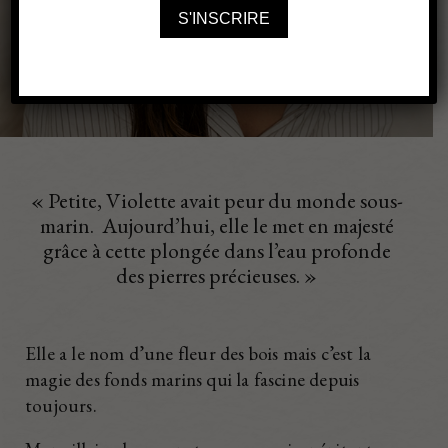
Tourmaline
PORTRAIT
6 juin 2024
« Petite, Violette avait peur du monde sous-
marin. Aujourd’hui, elle le met en majesté
grâce à cette plongée dans l’eau profonde
des pierres précieuses. »
Elle a le nom d’une fleur des bois mais c’est la
magie des fonds marins qui la fascine depuis
toujours.