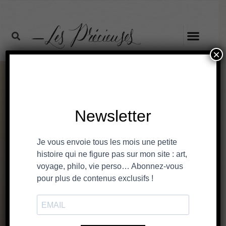
×
Violette Joaillerie :
Plongée Marine et